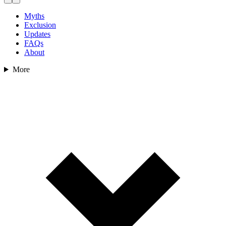
Myths
Exclusion
Updates
FAQs
About
More